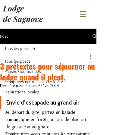
Lodge
de Sagnove
Post
Tous les posts
Tous les posts
3 prétextes pour séjourner au
Pauses Gourmandes
lodge quand il pleut.
Echappées natures en tête à tête
Dernière mise à jour :
6 févr. 2024
Inspirations locales
Envie d'escapade au grand air 
Au départ du gîte, partez en 
balade 
romantique en forêt, 
un jour de pluie ou 
de grisaille auvergnate.
Emmitouflez-vous et suivez à votre rythme 