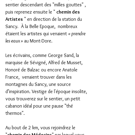
sentier descendant des "milles gouttes" , 
puis reprenez ensuite le " 
chemin des 
Artistes
 " en direction de la station du 
Sancy.  À la Belle Epoque,  nombreux 
étaient les artistes qui venaient 
« prendre 
les eaux » 
au Mont-Dore. 
Les écrivains, comme George Sand, la 
marquise de Sévigné, Alfred de Musset, 
Honoré de Balzac ou encore Anatole 
France,  venaient trouver dans les 
montagnes du Sancy, une source 
d’inspiration. Vestige de l'époque insolite, 
vous trouverez sur le sentier, un petit 
cabanon idéal pour une pause "thé 
thermos".
Au bout de 2 km, vous rejoindrez le 
"
chemin des Médecins
" par lequel vous 