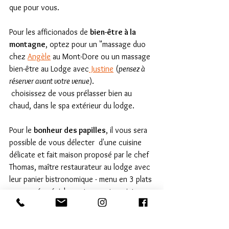
que pour vous.
Pour les afficionados de 
bien-être à la 
montagne
, optez pour un "massage duo 
chez 
Angèle
 au Mont-Dore ou un massage 
bien-être au Lodge avec
 Justine
 (
pensez à 
réserver avant votre venue
). 
 choisissez de vous prélasser bien au 
chaud, dans le spa extérieur du lodge. 
Pour le 
bonheur des papilles
, il vous sera 
possible de vous délecter  d'une cuisine 
délicate et fait maison proposé par le chef 
Thomas, maître restaurateur au lodge avec 
leur panier bistronomique - menu en 3 plats 
- proposé spécialement en partenariat avec 
le chef.
Et pour finir la soirée, lovez vous sous les 