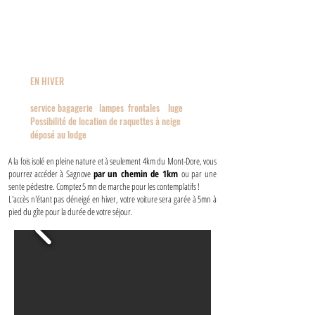
EN HIVER
service bagagerie
lampes frontales luge
Possibilité de location de raquettes à neige
déposé au lodge
​A la fois isolé en pleine nature et à seulement 4km du Mont-Dore, vous
pourrez accéder à Sagnove
par un chemin de 1km
ou par une
sente pédestre. Comptez 5 mn de marche pour les contemplatifs !
L'accès n'étant pas déneigé en hiver, v
otre voiture sera garée à 5mn à
pied du gîte pour la durée de votre séjour.