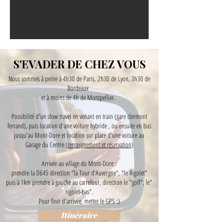
S'EVADER DE CHEZ VOUS
Nous sommes à peine à 4h30 de Paris,
2h30 de Lyon, 3h30 de
Bordeaux
et à moins de 4h de Montpellier.
Possibilité d'un slow travel en venant en train (gare clermont
ferrand), puis location d'une voiture hybride , ou ensuite en bus
jusqu'au Mont-Dore et location sur place d'une voiture au
Garage du Centre (
renseignement et réservation
)
Arrivée au village du Mont-Dore :
prendre la D645 direction "la Tour d'Auvergne", "le Rigolet"
puis à 1km prendre à gauche au carrefour, direction le "golf", le"
rigolet-bas".
Pour finir d'arrivée, mettez le GPS :)
Itinéraire