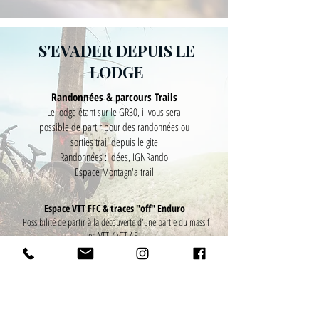
S'EVADER DEPUIS LE
LODGE
Randonnées & parcours Trails
Le lodge étant sur le GR30, il vous sera
possible de partir pour des randonnées ou
sorties trail depuis le gite
Randonnées :
idées
, I
GNRando
Espace Montagn'a trail
Espace VTT FFC & traces "off" Enduro
Possibilité de partir à la découverte d'une partie du massif
en VTT / VTT AE...
L'espace VTT FFC
Traces Enduro off
(par des locaux pour des locaux)
Voir la Charte de la MBF pour une pratique responsable